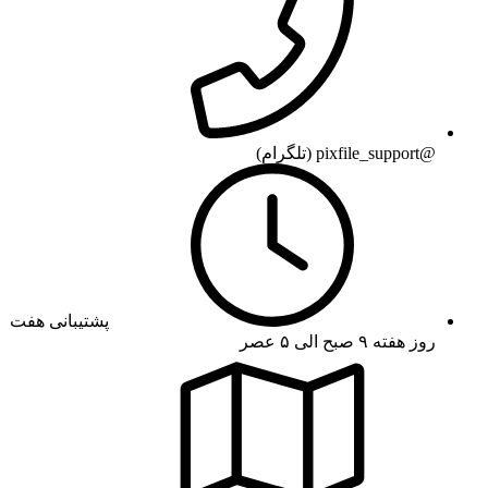
@pixfile_support (تلگرام)
پشتیبانی هفت
روز هفته ۹ صبح الی ۵ عصر