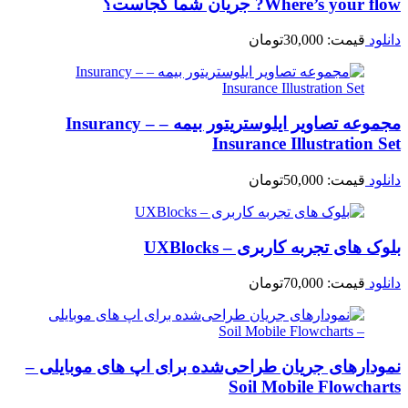
Where’s your flow? جریان شما کجاست؟
دانلود
قیمت:
30,000
تومان
مجموعه تصاویر ایلوستریتور بیمه – Insurancy –
Insurance Illustration Set
دانلود
قیمت:
50,000
تومان
بلوک های تجربه کاربری – UXBlocks
دانلود
قیمت:
70,000
تومان
نمودارهای جریان طراحی‌شده برای اپ های موبایلی –
Soil Mobile Flowcharts