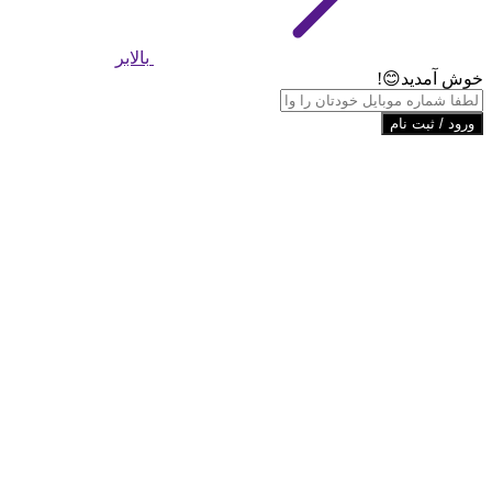
بالابر
خوش آمدید😊!
ورود / ثبت نام