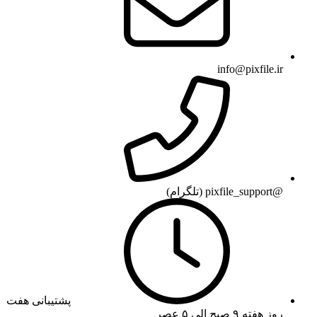
info@pixfile.ir
@pixfile_support (تلگرام)
پشتیبانی هفت
روز هفته ۹ صبح الی ۵ عصر