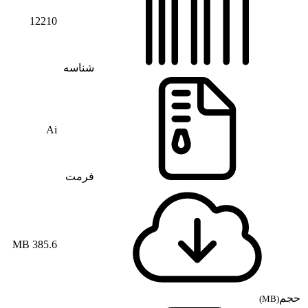
12210
شناسه
Ai
فرمت
385.6 MB
حجم
(MB)