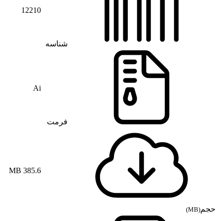
12210
شناسه
Ai
فرمت
385.6 MB
حجم
(MB)