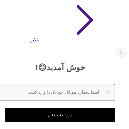
بالابر
خوش آمدید😊!
ورود / ثبت نام