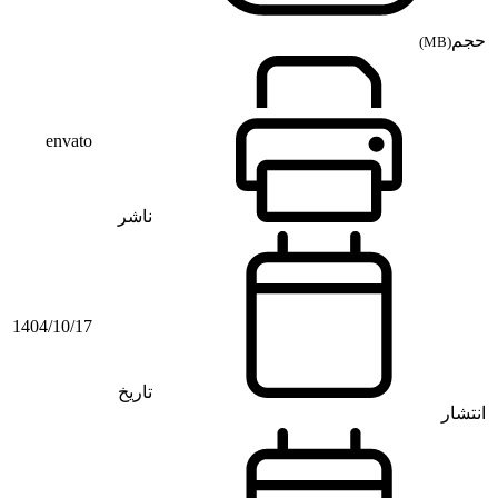
حجم
(MB)
envato
ناشر
1404/10/17
تاریخ
انتشار