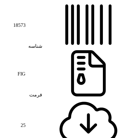
18573
شناسه
FIG
فرمت
25