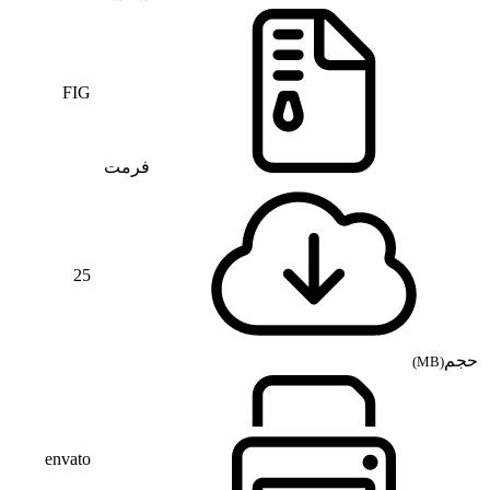
FIG
فرمت
25
حجم
(MB)
envato