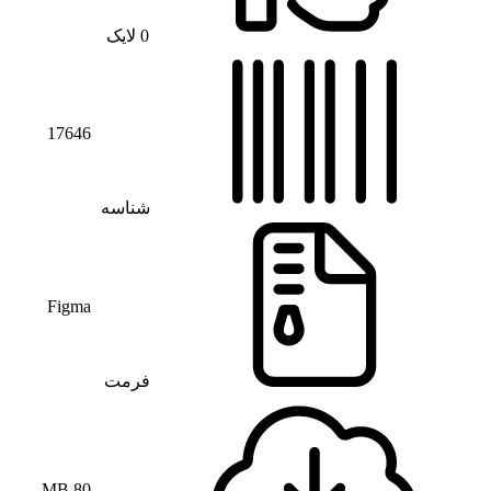
0
لایک
17646
شناسه
Figma
فرمت
80 MB