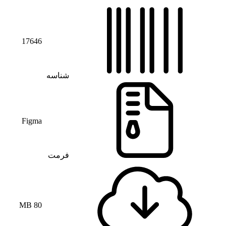
17646
شناسه
Figma
فرمت
80 MB