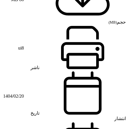
حجم
(MB)
ui8
ناشر
1404/02/20
تاریخ
انتشار