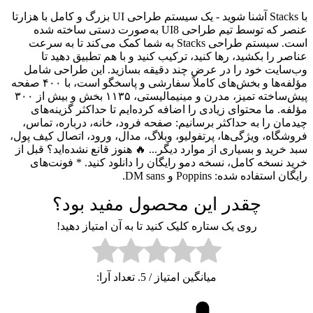
با Stacks آشنا شوید - یک سیستم طراحی UI بزرگ و کامل با هزارتا
عنصر که توسط تیم طراحی UI8 به‌صورت دستی ساخته شده
است. سیستم طراحی Stacks به شما کمک می‌کند تا به سرعت
عناصر را بکشید، رها کنید، ترکیب کنید و با هم تطبیق دهید تا
وب‌سایت خود را در عرض چند دقیقه بسازید. این طراحی شامل
مؤلفه‌ها و بخش‌های کاملاً سفارشی و پاسخگو است، با ۴۰۰ صفحه
پیش‌ساخته تمیز، مدرن و مینیمالیستی، ۱۱۳۵ بخش و بیش از ۳۰۰
مؤلفه. ما محتوای زیادی را اضافه کرده‌ایم تا حداکثر گزینه‌های
چیدمان را به حداکثر برسانیم: صفحه فرود، خانه، درباره، تماس،
فروشگاه، ویژگی‌ها، پرتفولیو، وبلاگ، مدال، ورود، اتصال کیف پول،
سبد خرید و بسیاری از موارد دیگر... 🔥 هنوز قانع نشده‌اید؟ قبل از
خرید نسخه کامل، نسخه دمو رایگان را دانلود کنید. * فونت‌های
رایگان استفاده شده: Poppins و DM sans.
چقدر این محصول مفید بود؟
روی یک ستاره کلیک کنید تا به آن امتیاز دهید!
میانگین امتیاز
/ 5. تعداد آرا: