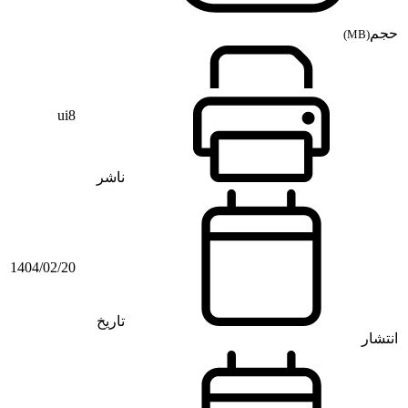
حجم
(MB)
ui8
ناشر
1404/02/20
تاریخ
انتشار