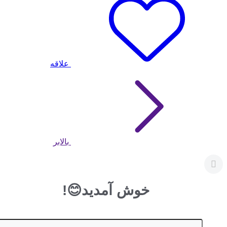
علاقه
بالابر
خوش آمدید😊!