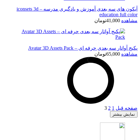
آیکون های سه بعدی آموزش و یادگیری مدرسه – iconsets 3d
education full color
مشاهده
41,000
تومان
پکیج آواتار سه بعدی حرفه ای – Avatar 3D Assets Pack
مشاهده
65,000
تومان
صفحه قبل
1
2
3
نمایش بیشتر